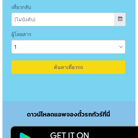
ดาวน์โหลดแอพจองตั๋วรถทัวร์ที่นี่