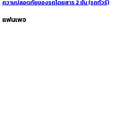
ความปลอดภัยของรถโดยสาร 2 ชั้น (รถทัวร์)
แฟนเพจ