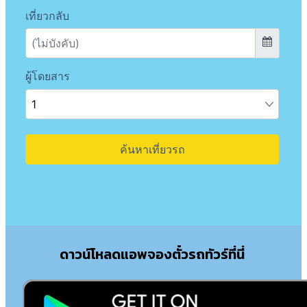
ดาวน์โหลดแอพจองตั๋วรถทัวร์ที่นี่