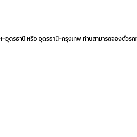
พฯ-อุดรธานี หรือ อุดรธานี-กรุงเทพ ท่านสามารถจองตั๋วรถ